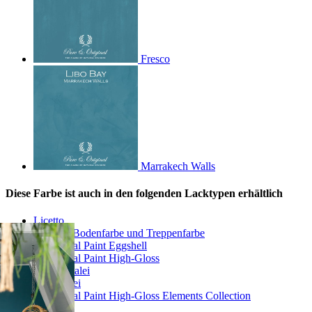
Fresco
Marrakech Walls
Diese Farbe ist auch in den folgenden Lacktypen erhältlich
Licetto
Carazzo Bodenfarbe und Treppenfarbe
Traditional Paint Eggshell
Traditional Paint High-Gloss
Quartz Kalei
Calx Kalei
Traditional Paint High-Gloss Elements Collection